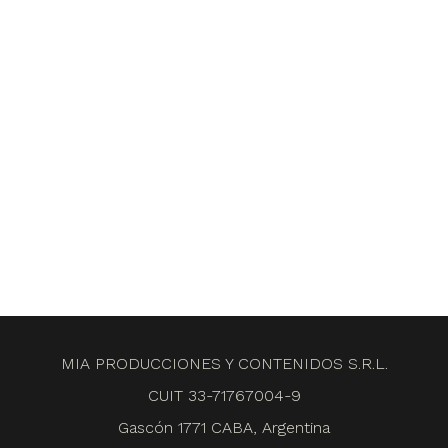
MIA PRODUCCIONES Y CONTENIDOS S.R.L.
CUIT 33-71767004-9
Gascón 1771 CABA, Argentina